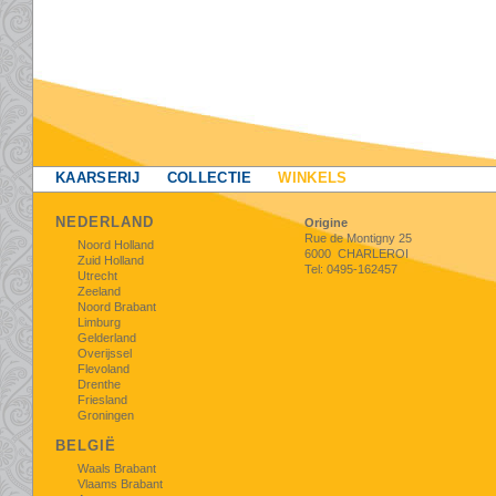
KAARSERIJ
COLLECTIE
WINKELS
NEDERLAND
Origine
Rue de Montigny 25
Noord Holland
6000 CHARLEROI
Zuid Holland
Tel: 0495-162457
Utrecht
Zeeland
Noord Brabant
Limburg
Gelderland
Overijssel
Flevoland
Drenthe
Friesland
Groningen
BELGIË
Waals Brabant
Vlaams Brabant