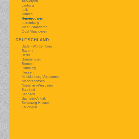
Antwerpen
Limburg
Luik
Namen
Henegouwen
Luxemburg
West Vlaanderen
Oost Vlaanderen
DEUTSCHLAND
Baden-Württemberg
Bayern
Berlin
Brandenburg
Bremen
Hamburg
Hessen
Mecklenburg-Vorpomme
Niedersachsen
Nordrhein-Westfalen
Saarland
Sachsen
Sachsen-Anhalt
Schleswig-Holstein
Thüringen