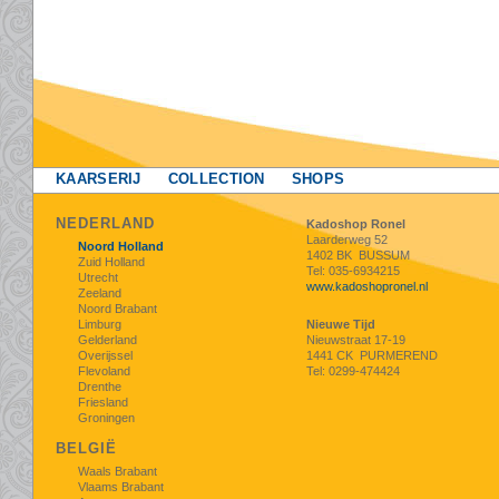
KAARSERIJ
COLLECTION
SHOPS
NEDERLAND
Kadoshop Ronel
Laarderweg 52
Noord Holland
1402 BK BUSSUM
Zuid Holland
Tel: 035-6934215
Utrecht
www.kadoshopronel.nl
Zeeland
Noord Brabant
Limburg
Nieuwe Tijd
Gelderland
Nieuwstraat 17-19
Overijssel
1441 CK PURMEREND
Flevoland
Tel: 0299-474424
Drenthe
Friesland
Groningen
BELGIË
Waals Brabant
Vlaams Brabant